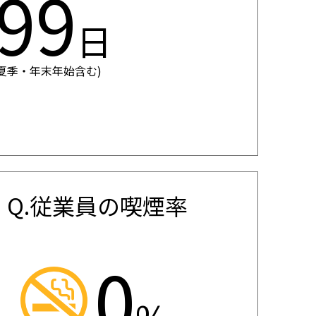
129
日
績 夏季・年末年始含む)
Q.従業員の喫煙率
0