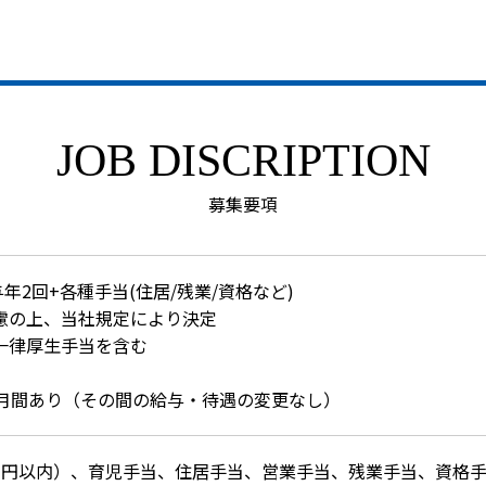
JOB DISCRIPTION
募集要項
年2回+各種⼿当(住居/残業/資格など)
慮の上、当社規定により決定
⼀律厚⽣⼿当を含む
ヵ⽉間あり（その間の給与・待遇の変更なし）
万円以内）、育児⼿当、住居⼿当、営業⼿当、残業⼿当、資格