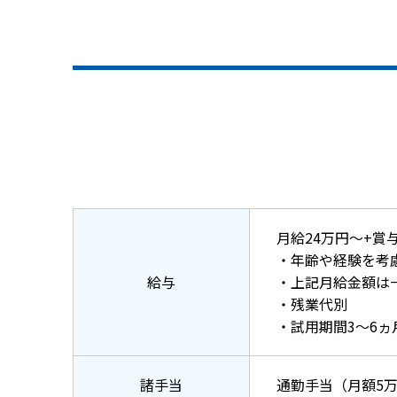
⽉給24万円〜+賞与
・年齢や経験を考
給与
・上記⽉給⾦額は
・残業代別
・試⽤期間3〜6
諸手当
通勤⼿当（⽉額5