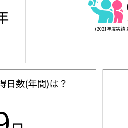
年
(2021年度実
得日数(年間)は？
12