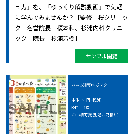
ュ力」を、「ゆっくり解説動画」で気軽
に学んでみませんか？【監修：桜クリニッ
ク 名誉院長 榎本和、杉浦内科クリニ
ック 院長 杉浦芳樹】
サンプル閲覧
おふろ知育PRポスター
本体 150円 (税別)
B4判 1頁
※PR欄可変 (別途お見積り)