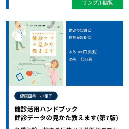
サンプル閲覧
健診の知識と
健診受診促進
本体 380円 (税別)
B5判 総32頁
健康図書・小冊子
健診活用ハンドブック
健診データの見かた教えます(第7版)