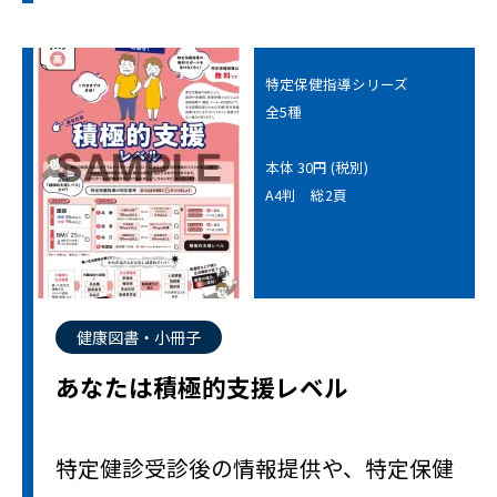
特定保健指導シリーズ
全5種
本体 30円 (税別)
A4判 総2頁
健康図書・小冊子
あなたは積極的支援レベル
特定健診受診後の情報提供や、特定保健