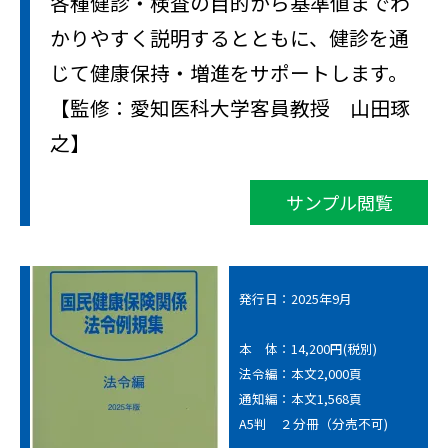
各種健診・検査の目的から基準値までわ
かりやすく説明するとともに、健診を通
じて健康保持・増進をサポートします。
【監修：愛知医科大学客員教授 山田琢
之】
サンプル閲覧
発行日：2025年9月
本 体：14,200円(税別)
法令編：本文2,000頁
通知編：本文1,568頁
A5判 ２分冊（分売不可)