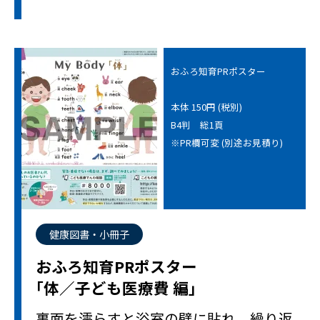
おふろ知育PRポスター
本体 150円 (税別)
B4判 総1頁
※PR欄可変 (別途お見積り)
健康図書・小冊子
おふろ知育PRポスター
｢体／子ども医療費 編｣
裏面を濡らすと浴室の壁に貼れ、繰り返