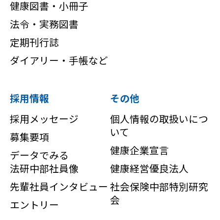
著作権（または肖像権）が存在していま
健康図書・小冊子
す。 これらの著作物は当サイトおよび著
法令・実務図書
作権（または肖像権）の権利者の許諾な
定期刊行誌
しに無断で複製、譲渡、公開、転載、改
ダイアリー・手帳など
訂、変造、配信、貸与、翻訳、部分公開
することはできません。
採用情報
その他
採用メッセージ
個人情報の取扱いにつ
いて
募集要項
健康企業宣言
データでみる
法研中部社員像
健康経営優良法人
先輩社員インタビュー
社会保険中部特別研究
会
エントリー