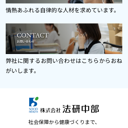
を提供する目的で利用を行います。 上記
情熱あふれる自律的な人材を求めています。
の目的及びご提供頂いた際に利用目的と
してご同意頂いた目的以外に使用するこ
とはありません。これらの目的以外に利
用する必要が生じた場合は、事前にお客
弊社に関するお問い合わせはこちらからおね
様にその旨を通知致します。
がいします。
アクセスログの取り扱い 当サイトでは、
当サイトに訪れたお客様のアクセスログ
ファイルを活用して、サイトの管理、ア
クセス状況の分析等に使用しておりま
社会保障から健康づくりまで、
す。 個人を特定する情報収集に利用する