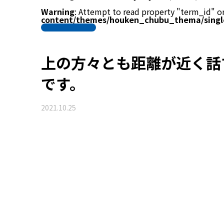
Warning
: Attempt to read property "term_id" on
content/themes/houken_chubu_thema/singl
上の方々とも距離が近く話
です。
2021.10.25