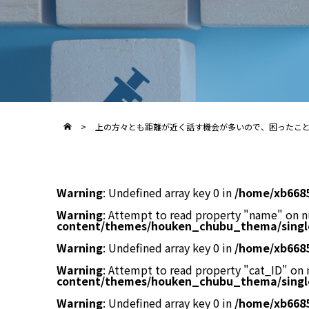
>
上の方々とも距離が近く話す機会が多いので、困ったこ
Warning
: Undefined array key 0 in
/home/xb668
Warning
: Attempt to read property "name" on n
content/themes/houken_chubu_thema/singl
Warning
: Undefined array key 0 in
/home/xb668
Warning
: Attempt to read property "cat_ID" on 
content/themes/houken_chubu_thema/singl
Warning
: Undefined array key 0 in
/home/xb668