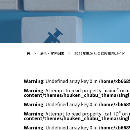
>
法令・実務図書
>
2026年度版 社会保険事務ガイド
Warning
: Undefined array key 0 in
/home/xb668
Warning
: Attempt to read property "name" on n
content/themes/houken_chubu_thema/singl
Warning
: Undefined array key 0 in
/home/xb668
Warning
: Attempt to read property "cat_ID" on 
content/themes/houken_chubu_thema/singl
Warning
: Undefined array key 0 in
/home/xb668